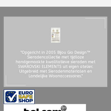
"Opgericht in 2005 Bijou Gio Design™
Sieradencollectie met tijdloze
handgemaakte kwalitatieve sieraden met
SWAROVSKI ELEMENTS uit eigen atelier.
Uitgebreid met Sieradenmaterialen en
Landelijke Woonaccessoires."