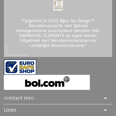
"Opgericht in 2005 Bijou Gio Design™
Sieradencollectie met tijdloze
handgemaakte kwalitatieve sieraden met
SWAROVSKI ELEMENTS uit eigen atelier.
Uitgebreid met Sieradenmaterialen en
Landelijke Woonaccessoires."
CONTACT INFO
LINKS