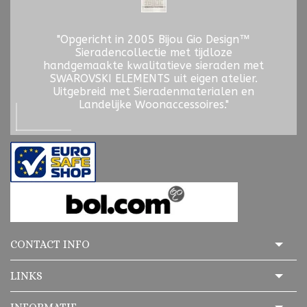
"Opgericht in 2005 Bijou Gio Design™
Sieradencollectie met tijdloze
handgemaakte kwalitatieve sieraden met
SWAROVSKI ELEMENTS uit eigen atelier.
Uitgebreid met Sieradenmaterialen en
Landelijke Woonaccessoires."
CONTACT INFO
LINKS