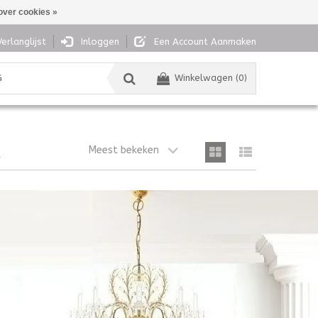
over cookies »
Verlanglijst
Inloggen
Een Account Aanmaken
G
Winkelwagen (0)
Meest bekeken
G