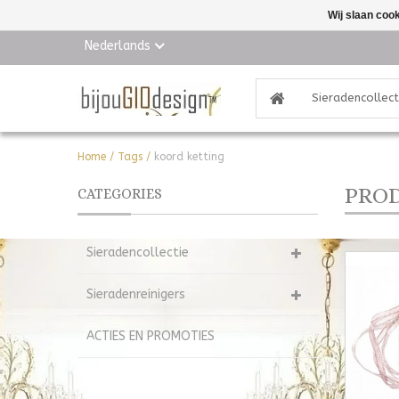
Wij slaan coo
Nederlands
Sieradencollect
Home
/
Tags
/
koord ketting
PROD
CATEGORIES
Sieradencollectie
Sieradenreinigers
ACTIES EN PROMOTIES