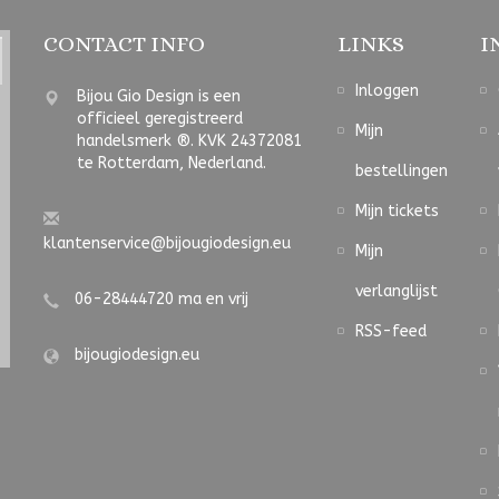
CONTACT INFO
LINKS
I
Inloggen
Bijou Gio Design is een
officieel geregistreerd
Mijn
handelsmerk ®. KVK 24372081
te Rotterdam, Nederland.
bestellingen
Mijn tickets
klantenservice@bijougiodesign.eu
Mijn
verlanglijst
06-28444720 ma en vrij
RSS-feed
bijougiodesign.eu