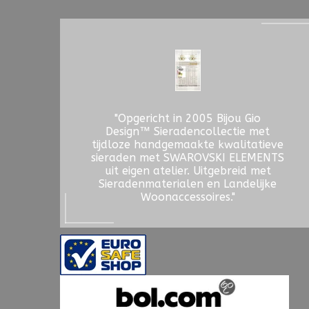
"Opgericht in 2005 Bijou Gio
Design™ Sieradencollectie met
tijdloze handgemaakte kwalitatieve
sieraden met SWAROVSKI ELEMENTS
uit eigen atelier. Uitgebreid met
Sieradenmaterialen en Landelijke
Woonaccessoires."