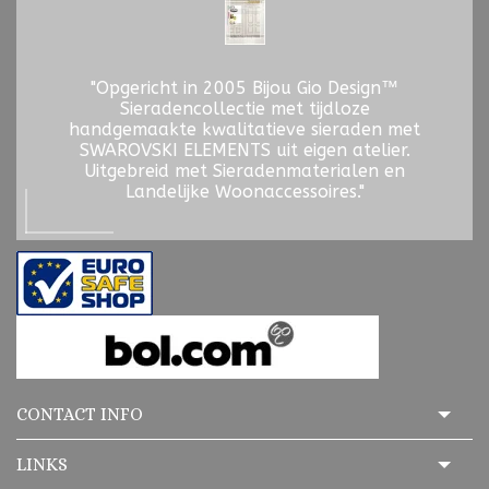
"Opgericht in 2005 Bijou Gio Design™
Sieradencollectie met tijdloze
handgemaakte kwalitatieve sieraden met
SWAROVSKI ELEMENTS uit eigen atelier.
Uitgebreid met Sieradenmaterialen en
Landelijke Woonaccessoires."
CONTACT INFO
LINKS