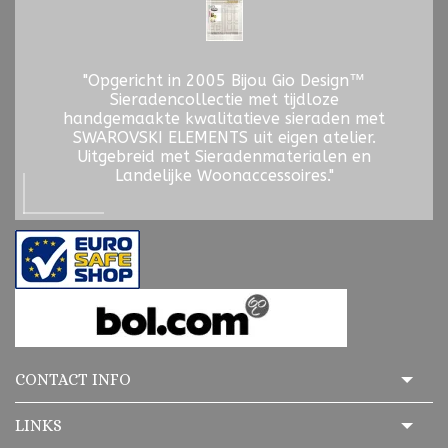
"Opgericht in 2005 Bijou Gio Design™
Sieradencollectie met tijdloze
handgemaakte kwalitatieve sieraden met
SWAROVSKI ELEMENTS uit eigen atelier.
Uitgebreid met Sieradenmaterialen en
Landelijke Woonaccessoires."
CONTACT INFO
LINKS