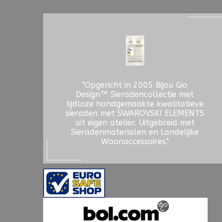
"Opgericht in 2005 Bijou Gio
Design™ Sieradencollectie met
tijdloze handgemaakte kwalitatieve
sieraden met SWAROVSKI ELEMENTS
uit eigen atelier. Uitgebreid met
Sieradenmaterialen en Landelijke
Woonaccessoires."