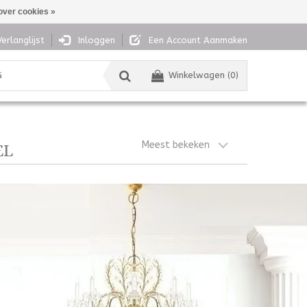
over cookies »
Verlanglijst
Inloggen
Een Account Aanmaken
G
Winkelwagen (0)
Meest bekeken
EL