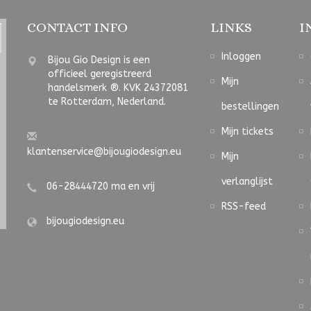
CONTACT INFO
LINKS
I
Inloggen
Bijou Gio Design is een
officieel geregistreerd
Mijn
handelsmerk ®. KVK 24372081
te Rotterdam, Nederland.
bestellingen
Mijn tickets
klantenservice@bijougiodesign.eu
Mijn
verlanglijst
06-28444720 ma en vrij
RSS-feed
bijougiodesign.eu