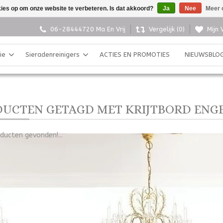
kies op om onze website te verbeteren. Is dat akkoord?
Ja
Nee
Meer 
06-28444720 Ma En Vrij
Vergelijk (0)
Mijn 
ie
Sieradenreinigers
ACTIES EN PROMOTIES
NIEUWSBLO
UCTEN GETAGD MET KRIJTBORD ENG
ducten gevonden!...