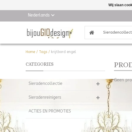
Wij slaan coo
Nederlands
Sieradencollect
Home
/
Tags
/
krijtbord engel
PROD
CATEGORIES
Geen pro
Sieradencollectie
Sieradenreinigers
ACTIES EN PROMOTIES