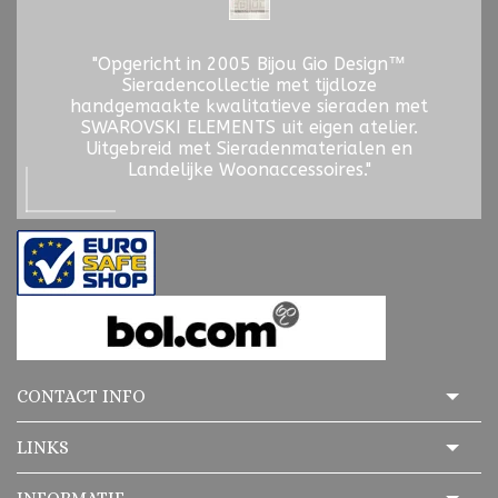
"Opgericht in 2005 Bijou Gio Design™
Sieradencollectie met tijdloze
handgemaakte kwalitatieve sieraden met
SWAROVSKI ELEMENTS uit eigen atelier.
Uitgebreid met Sieradenmaterialen en
Landelijke Woonaccessoires."
CONTACT INFO
LINKS