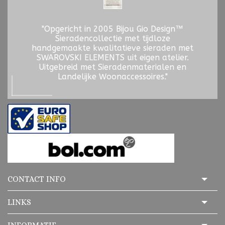
"Opgericht in 2005 Bijou Gio Design™
Sieradencollectie met tijdloze
handgemaakte kwalitatieve sieraden met
SWAROVSKI ELEMENTS uit eigen atelier.
Uitgebreid met Sieradenmaterialen en
Landelijke Woonaccessoires."
CONTACT INFO
LINKS