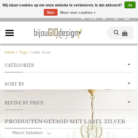
Wij slaan cookies op om onze website te verbeteren. Is dat akkoord?
Ja
Nee
Meer over cookies »
Nederlands
Home
/
Tags
/
label zilver
CATEGORIES
SORT BY
REFINE BY PRICE
PRODUCTEN GETAGD MET LABEL ZILVER
Meest bekeken