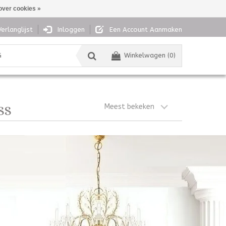
over cookies »
Verlanglijst
Inloggen
Een Account Aanmaken
G
Winkelwagen (0)
Meest bekeken
SS