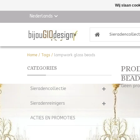
Wij slaan coo
Nederlands
Sieradencollect
Home
/
Tags
/
lampwork glass beads
PROD
CATEGORIES
BEAD
Geen pro
Sieradencollectie
Sieradenreinigers
ACTIES EN PROMOTIES