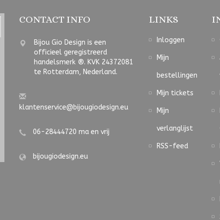
CONTACT INFO
LINKS
I
Inloggen
Bijou Gio Design is een
officieel geregistreerd
Mijn
handelsmerk ®. KVK 24372081
te Rotterdam, Nederland.
bestellingen
Mijn tickets
klantenservice@bijougiodesign.eu
Mijn
verlanglijst
06-28444720 ma en vrij
RSS-feed
bijougiodesign.eu