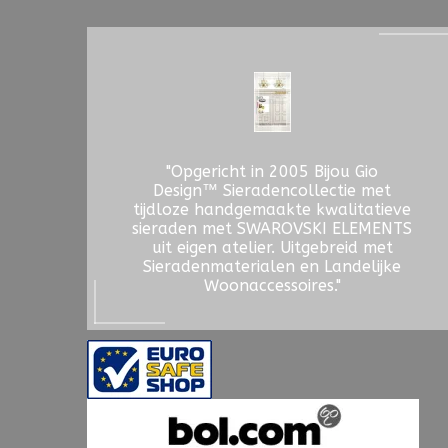
"Opgericht in 2005 Bijou Gio
Design™ Sieradencollectie met
tijdloze handgemaakte kwalitatieve
sieraden met SWAROVSKI ELEMENTS
uit eigen atelier. Uitgebreid met
Sieradenmaterialen en Landelijke
Woonaccessoires."