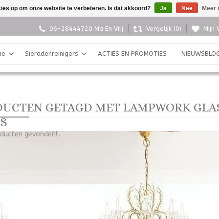
kies op om onze website te verbeteren. Is dat akkoord?
Ja
Nee
Meer 
06-28444720 Ma En Vrij
Vergelijk (0)
Mijn 
ie
Sieradenreinigers
ACTIES EN PROMOTIES
NIEUWSBLO
UCTEN GETAGD MET LAMPWORK GLA
S
ducten gevonden!...