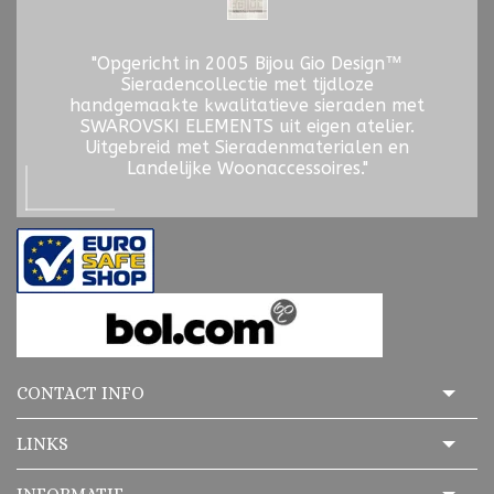
"Opgericht in 2005 Bijou Gio Design™
Sieradencollectie met tijdloze
handgemaakte kwalitatieve sieraden met
SWAROVSKI ELEMENTS uit eigen atelier.
Uitgebreid met Sieradenmaterialen en
Landelijke Woonaccessoires."
CONTACT INFO
LINKS