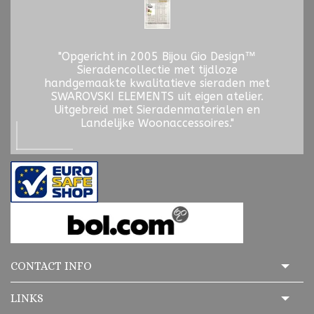
"Opgericht in 2005 Bijou Gio Design™
Sieradencollectie met tijdloze
handgemaakte kwalitatieve sieraden met
SWAROVSKI ELEMENTS uit eigen atelier.
Uitgebreid met Sieradenmaterialen en
Landelijke Woonaccessoires."
CONTACT INFO
LINKS