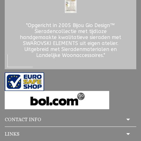
"Opgericht in 2005 Bijou Gio Design™
Sieradencollectie met tijdloze
handgemaakte kwalitatieve sieraden met
SWAROVSKI ELEMENTS uit eigen atelier.
Uitgebreid met Sieradenmaterialen en
Landelijke Woonaccessoires."
CONTACT INFO
LINKS