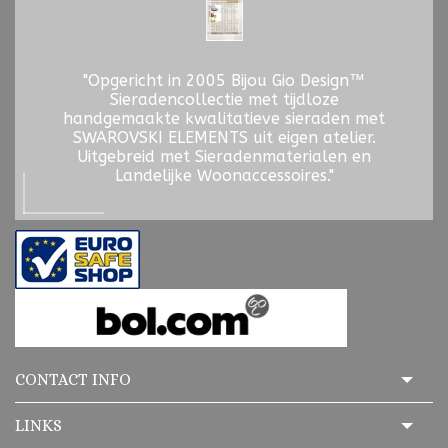
"Opgericht in 2005 Bijou Gio Design™
Sieradencollectie met tijdloze
handgemaakte kwalitatieve sieraden met
SWAROVSKI ELEMENTS uit eigen atelier.
Uitgebreid met Sieradenmaterialen en
Landelijke Woonaccessoires."
CONTACT INFO
LINKS