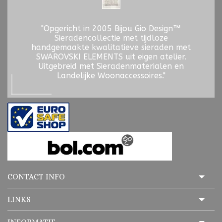
"Opgericht in 2005 Bijou Gio Design™
Sieradencollectie met tijdloze
handgemaakte kwalitatieve sieraden met
SWAROVSKI ELEMENTS uit eigen atelier.
Uitgebreid met Sieradenmaterialen en
Landelijke Woonaccessoires."
CONTACT INFO
LINKS