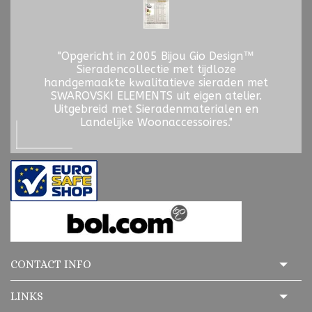
"Opgericht in 2005 Bijou Gio Design™
Sieradencollectie met tijdloze
handgemaakte kwalitatieve sieraden met
SWAROVSKI ELEMENTS uit eigen atelier.
Uitgebreid met Sieradenmaterialen en
Landelijke Woonaccessoires."
CONTACT INFO
LINKS