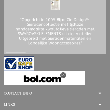
"Opgericht in 2005 Bijou Gio Design™
Sieradencollectie met tijdloze
handgemaakte kwalitatieve sieraden met
SWAROVSKI ELEMENTS uit eigen atelier.
Uitgebreid met Sieradenmaterialen en
Landelijke Woonaccessoires."
CONTACT INFO
LINKS