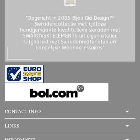
"Opgericht in 2005 Bijou Gio Design™
Sieradencollectie met tijdloze
handgemaakte kwalitatieve sieraden met
SWAROVSKI ELEMENTS uit eigen atelier.
Uitgebreid met Sieradenmaterialen en
Landelijke Woonaccessoires."
CONTACT INFO
LINKS