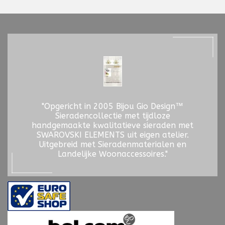
"Opgericht in 2005 Bijou Gio Design™
Sieradencollectie met tijdloze
handgemaakte kwalitatieve sieraden met
SWAROVSKI ELEMENTS uit eigen atelier.
Uitgebreid met Sieradenmaterialen en
Landelijke Woonaccessoires."