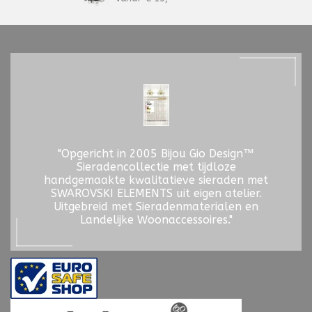
"Opgericht in 2005 Bijou Gio Design™
Sieradencollectie met tijdloze
handgemaakte kwalitatieve sieraden met
SWAROVSKI ELEMENTS uit eigen atelier.
Uitgebreid met Sieradenmaterialen en
Landelijke Woonaccessoires."