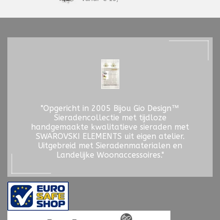
"Opgericht in 2005 Bijou Gio Design™
Sieradencollectie met tijdloze
handgemaakte kwalitatieve sieraden met
SWAROVSKI ELEMENTS uit eigen atelier.
Uitgebreid met Sieradenmaterialen en
Landelijke Woonaccessoires."