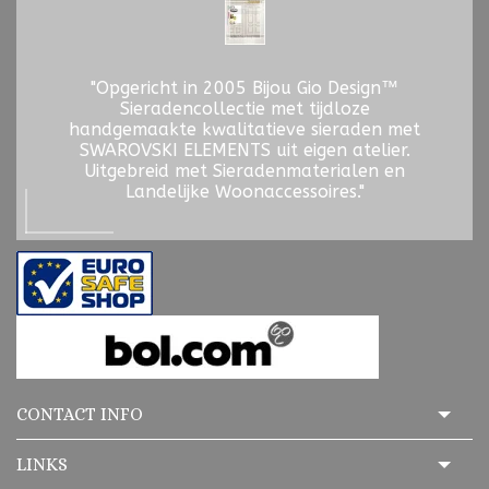
"Opgericht in 2005 Bijou Gio Design™
Sieradencollectie met tijdloze
handgemaakte kwalitatieve sieraden met
SWAROVSKI ELEMENTS uit eigen atelier.
Uitgebreid met Sieradenmaterialen en
Landelijke Woonaccessoires."
CONTACT INFO
LINKS