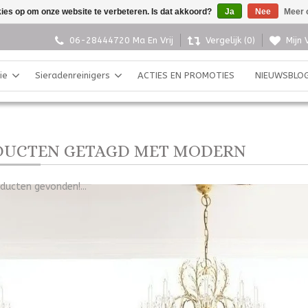
kies op om onze website te verbeteren. Is dat akkoord?
Ja
Nee
Meer 
06-28444720 Ma En Vrij
Vergelijk (0)
Mijn 
ie
Sieradenreinigers
ACTIES EN PROMOTIES
NIEUWSBLO
DUCTEN GETAGD MET MODERN
ducten gevonden!...