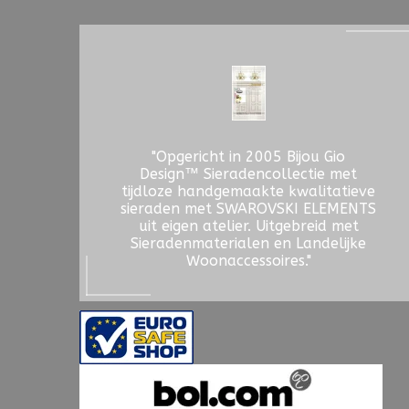
"Opgericht in 2005 Bijou Gio
Design™ Sieradencollectie met
tijdloze handgemaakte kwalitatieve
sieraden met SWAROVSKI ELEMENTS
uit eigen atelier. Uitgebreid met
Sieradenmaterialen en Landelijke
Woonaccessoires."