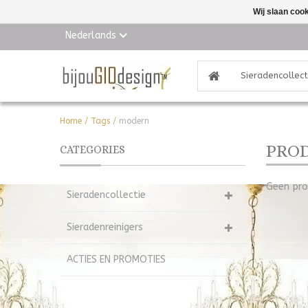
Wij slaan coo
Nederlands
Sieradencollect
Home
/
Tags
/
modern
PRO
CATEGORIES
Geen pro
Sieradencollectie
Sieradenreinigers
ACTIES EN PROMOTIES