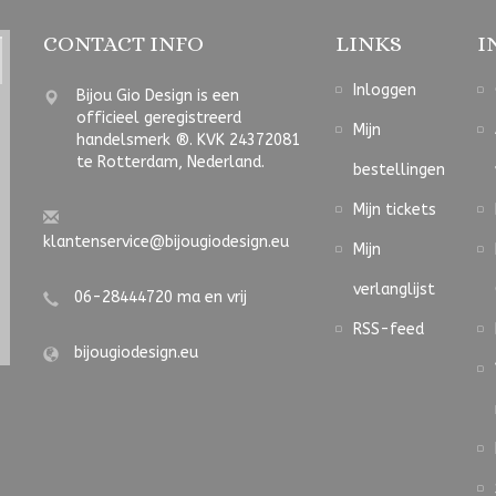
CONTACT INFO
LINKS
I
Inloggen
Bijou Gio Design is een
officieel geregistreerd
Mijn
handelsmerk ®. KVK 24372081
te Rotterdam, Nederland.
bestellingen
Mijn tickets
klantenservice@bijougiodesign.eu
Mijn
verlanglijst
06-28444720 ma en vrij
RSS-feed
bijougiodesign.eu