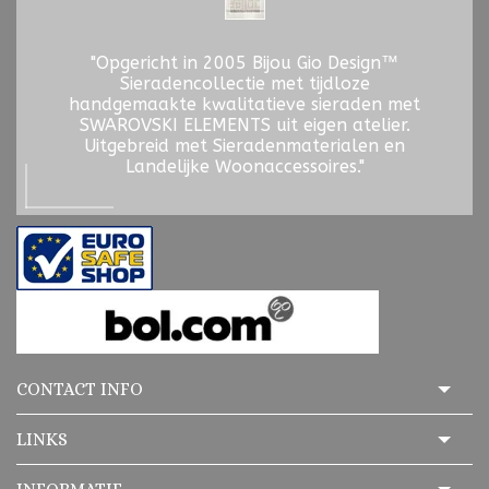
"Opgericht in 2005 Bijou Gio Design™
Sieradencollectie met tijdloze
handgemaakte kwalitatieve sieraden met
SWAROVSKI ELEMENTS uit eigen atelier.
Uitgebreid met Sieradenmaterialen en
Landelijke Woonaccessoires."
CONTACT INFO
LINKS