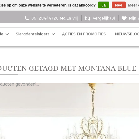
kies op om onze website te verbeteren. Is dat akkoord?
Ja
Nee
Meer 
06-28444720 Ma En Vrij
Vergelijk (0)
Mijn 
ie
Sieradenreinigers
ACTIES EN PROMOTIES
NIEUWSBLO
UCTEN GETAGD MET MONTANA BLUE
ducten gevonden!...