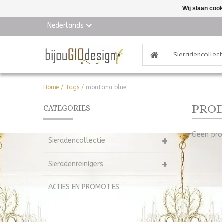
Wij slaan coo
Nederlands
Sieradencollect
Home
/
Tags
/
montana blue
PROD
CATEGORIES
Geen pro
Sieradencollectie
Sieradenreinigers
ACTIES EN PROMOTIES