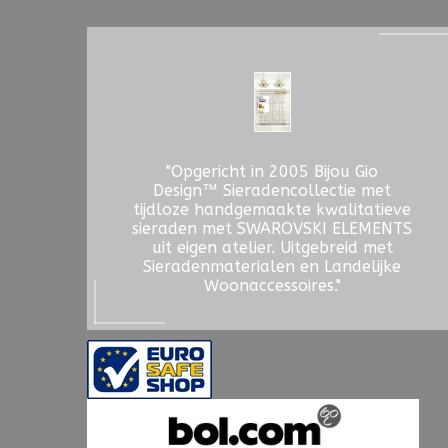
"Opgericht in 2005 Bijou Gio
Design™ Sieradencollectie met
tijdloze handgemaakte kwalitatieve
sieraden met SWAROVSKI ELEMENTS
uit eigen atelier. Uitgebreid met
Sieradenmaterialen en Landelijke
Woonaccessoires."