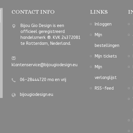
CONTACT INFO
LINKS
I
Inloggen
Bijou Gio Design is een
officieel geregistreerd
Mijn
handelsmerk ®. KVK 24372081
te Rotterdam, Nederland.
bestellingen
Mijn tickets
klantenservice@bijougiodesign.eu
Mijn
verlanglijst
06-28444720 ma en vrij
RSS-feed
bijougiodesign.eu