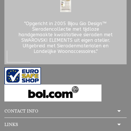
"Opgericht in 2005 Bijou Gio Design™
Sieradencollectie met tijdloze
handgemaakte kwalitatieve sieraden met
SWAROVSKI ELEMENTS uit eigen atelier.
Uitgebreid met Sieradenmaterialen en
Landelijke Woonaccessoires."
CONTACT INFO
LINKS