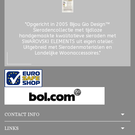
"Opgericht in 2005 Bijou Gio Design™
Sieradencollectie met tijdloze
handgemaakte kwalitatieve sieraden met
SWAROVSKI ELEMENTS uit eigen atelier.
Uitgebreid met Sieradenmaterialen en
Landelijke Woonaccessoires."
CONTACT INFO
LINKS