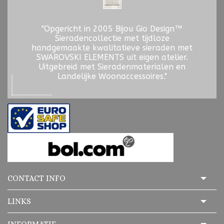
"Opgericht in 2005 Bijou Gio Design™
Sieradencollectie met tijdloze
handgemaakte kwalitatieve sieraden met
SWAROVSKI ELEMENTS uit eigen atelier.
Uitgebreid met Sieradenmaterialen en
Landelijke Woonaccessoires."
CONTACT INFO
LINKS