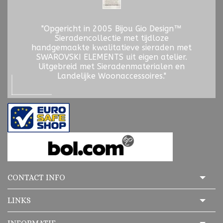
"Opgericht in 2005 Bijou Gio Design™
Sieradencollectie met tijdloze
handgemaakte kwalitatieve sieraden met
SWAROVSKI ELEMENTS uit eigen atelier.
Uitgebreid met Sieradenmaterialen en
Landelijke Woonaccessoires."
CONTACT INFO
LINKS