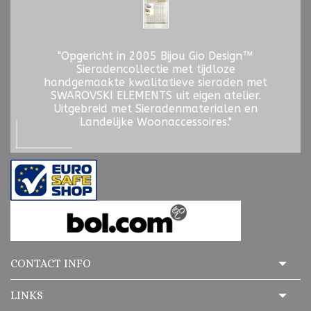
"Opgericht in 2005 Bijou Gio Design™
Sieradencollectie met tijdloze
handgemaakte kwalitatieve sieraden met
SWAROVSKI ELEMENTS uit eigen atelier.
Uitgebreid met Sieradenmaterialen en
Landelijke Woonaccessoires."
CONTACT INFO
LINKS