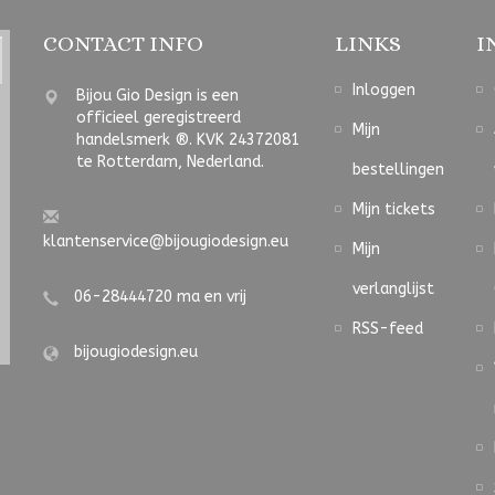
CONTACT INFO
LINKS
I
Inloggen
Bijou Gio Design is een
officieel geregistreerd
Mijn
handelsmerk ®. KVK 24372081
te Rotterdam, Nederland.
bestellingen
Mijn tickets
klantenservice@bijougiodesign.eu
Mijn
verlanglijst
06-28444720 ma en vrij
RSS-feed
bijougiodesign.eu