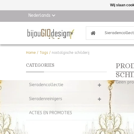
Wij slaan coo
Nederlands
Sieradencollect
Home
/
Tags
/
nostalgische schilderij
PROD
CATEGORIES
SCHI
Geen pro
Sieradencollectie
Sieradenreinigers
ACTIES EN PROMOTIES