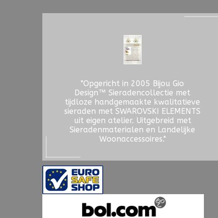
"Opgericht in 2005 Bijou Gio
Design™ Sieradencollectie met
tijdloze handgemaakte kwalitatieve
sieraden met SWAROVSKI ELEMENTS
uit eigen atelier. Uitgebreid met
Sieradenmaterialen en Landelijke
Woonaccessoires."