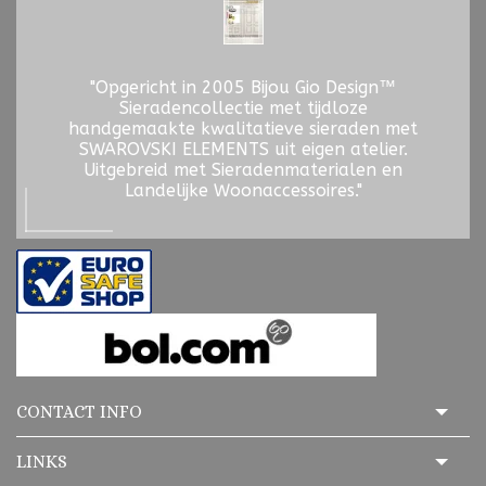
"Opgericht in 2005 Bijou Gio Design™
Sieradencollectie met tijdloze
handgemaakte kwalitatieve sieraden met
SWAROVSKI ELEMENTS uit eigen atelier.
Uitgebreid met Sieradenmaterialen en
Landelijke Woonaccessoires."
CONTACT INFO
LINKS