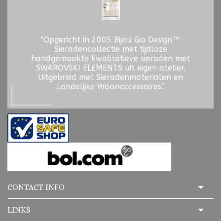
"Opgericht in 2005 Bijou Gio Design™
Sieradencollectie met tijdloze
handgemaakte kwalitatieve sieraden met
SWAROVSKI ELEMENTS uit eigen atelier.
Uitgebreid met Sieradenmaterialen en
Landelijke Woonaccessoires."
CONTACT INFO
LINKS