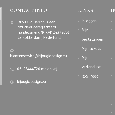
CONTACT INFO
LINKS
I
Inloggen
Bijou Gio Design is een
officieel geregistreerd
Mijn
handelsmerk ®. KVK 24372081
te Rotterdam, Nederland.
bestellingen
Mijn tickets
klantenservice@bijougiodesign.eu
Mijn
verlanglijst
06-28444720 ma en vrij
RSS-feed
bijougiodesign.eu