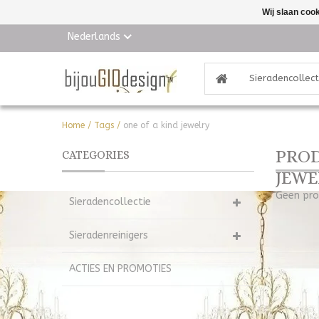
Wij slaan coo
Nederlands
Sieradencollect
Home
/
Tags
/
one of a kind jewelry
PROD
CATEGORIES
JEWE
Geen pro
Sieradencollectie
Sieradenreinigers
ACTIES EN PROMOTIES