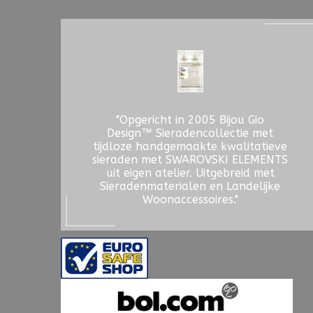
"Opgericht in 2005 Bijou Gio
Design™ Sieradencollectie met
tijdloze handgemaakte kwalitatieve
sieraden met SWAROVSKI ELEMENTS
uit eigen atelier. Uitgebreid met
Sieradenmaterialen en Landelijke
Woonaccessoires."