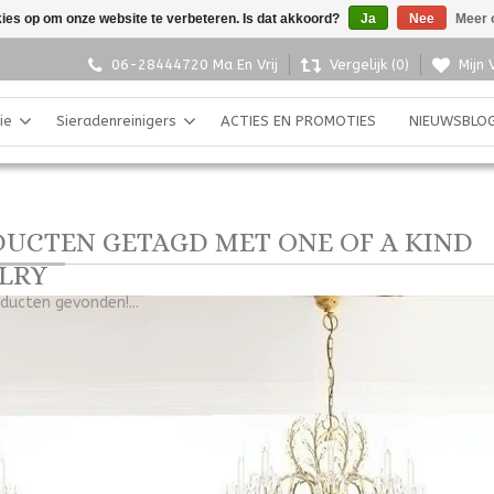
kies op om onze website te verbeteren. Is dat akkoord?
Ja
Nee
Meer 
06-28444720 Ma En Vrij
Vergelijk (0)
Mijn 
ie
Sieradenreinigers
ACTIES EN PROMOTIES
NIEUWSBLO
UCTEN GETAGD MET ONE OF A KIND
LRY
ducten gevonden!...