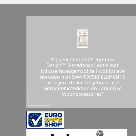
"Opgericht in 2005 Bijou Gio
Design™ Sieradencollectie met
tijdloze handgemaakte kwalitatieve
sieraden met SWAROVSKI ELEMENTS
uit eigen atelier. Uitgebreid met
Sieradenmaterialen en Landelijke
Woonaccessoires."