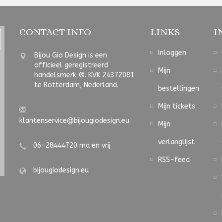
CONTACT INFO
LINKS
I
Inloggen
Bijou Gio Design is een
officieel geregistreerd
Mijn
handelsmerk ®. KVK 24372081
te Rotterdam, Nederland.
bestellingen
Mijn tickets
klantenservice@bijougiodesign.eu
Mijn
verlanglijst
06-28444720 ma en vrij
RSS-feed
bijougiodesign.eu