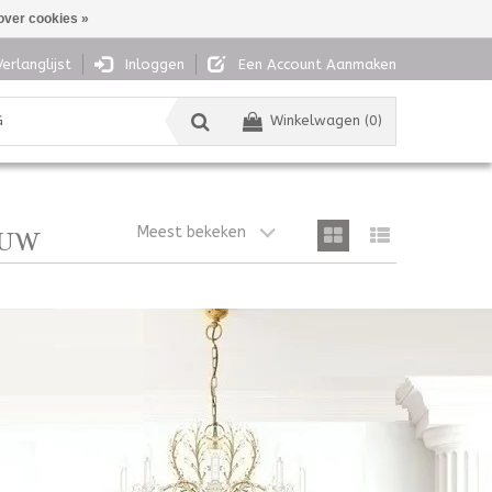
over cookies »
Verlanglijst
Inloggen
Een Account Aanmaken
G
Winkelwagen (0)
Meest bekeken
AUW