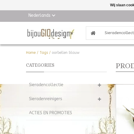
Wij slaan coo
Nederlands
Sieradencollect
Home
/
Tags
/
oorbellen blauw
PROD
CATEGORIES
Sieradencollectie
Sieradenreinigers
ACTIES EN PROMOTIES