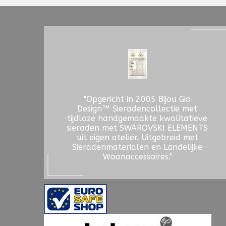
"Opgericht in 2005 Bijou Gio
Design™ Sieradencollectie met
tijdloze handgemaakte kwalitatieve
sieraden met SWAROVSKI ELEMENTS
uit eigen atelier. Uitgebreid met
Sieradenmaterialen en Landelijke
Woonaccessoires."