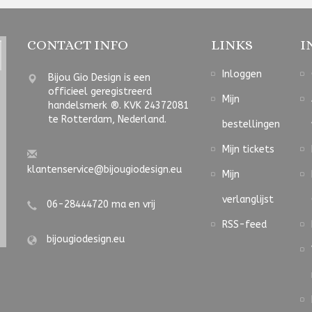
CONTACT INFO
LINKS
I
Inloggen
Bijou Gio Design is een
officieel geregistreerd
Mijn
handelsmerk ®. KVK 24372081
te Rotterdam, Nederland.
bestellingen
Mijn tickets
klantenservice@bijougiodesign.eu
Mijn
verlanglijst
06-28444720 ma en vrij
RSS-feed
bijougiodesign.eu