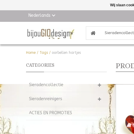
Wij slaan coo
Nederlands
Sieradencollect
Home
/
Tags
/
oorbellen hartjes
PROD
CATEGORIES
Sieradencollectie
Sieradenreinigers
ACTIES EN PROMOTIES