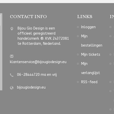
CONTACT INFO
LINKS
I
Inloggen
Bijou Gio Design is een
officieel geregistreerd
Mijn
handelsmerk ®. KVK 24372081
te Rotterdam, Nederland.
bestellingen
Mijn tickets
klantenservice@bijougiodesign.eu
Mijn
verlanglijst
06-28444720 ma en vrij
RSS-feed
bijougiodesign.eu