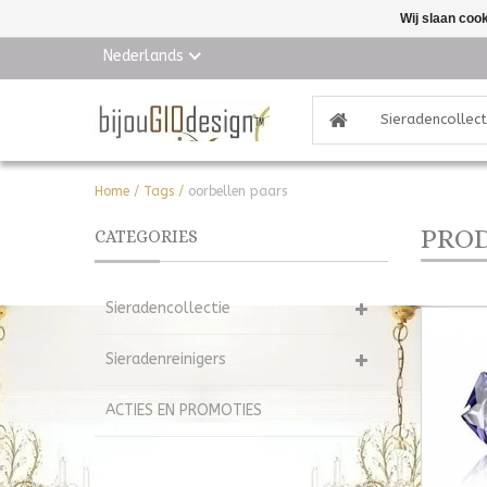
Wij slaan coo
Nederlands
Sieradencollect
Home
/
Tags
/
oorbellen paars
PROD
CATEGORIES
Sieradencollectie
Sieradenreinigers
ACTIES EN PROMOTIES