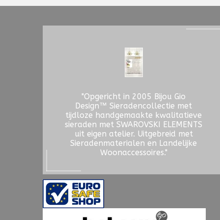
"Opgericht in 2005 Bijou Gio
Design™ Sieradencollectie met
tijdloze handgemaakte kwalitatieve
sieraden met SWAROVSKI ELEMENTS
uit eigen atelier. Uitgebreid met
Sieradenmaterialen en Landelijke
Woonaccessoires."