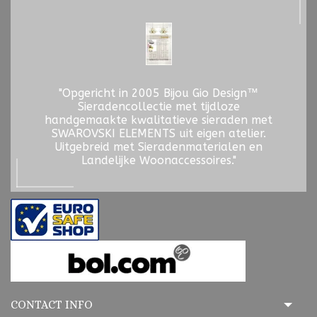
"Opgericht in 2005 Bijou Gio Design™
Sieradencollectie met tijdloze
handgemaakte kwalitatieve sieraden met
SWAROVSKI ELEMENTS uit eigen atelier.
Uitgebreid met Sieradenmaterialen en
Landelijke Woonaccessoires."
CONTACT INFO