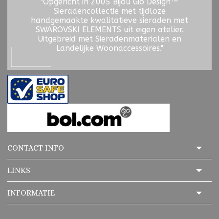
"Opgericht in 2005 Bijou Gio Design™
Sieradencollectie met tijdloze
handgemaakte kwalitatieve sieraden met
SWAROVSKI ELEMENTS uit eigen atelier.
Uitgebreid met Sieradenmaterialen en
Landelijke Woonaccessoires."
CONTACT INFO
LINKS
INFORMATIE