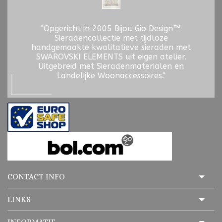
"Opgericht in 2005 Bijou Gio Design™
Sieradencollectie met tijdloze
handgemaakte kwalitatieve sieraden met
SWAROVSKI ELEMENTS uit eigen atelier.
Uitgebreid met Sieradenmaterialen en
Landelijke Woonaccessoires."
CONTACT INFO
LINKS