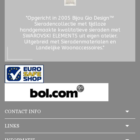
"Opgericht in 2005 Bijou Gio Design™
Sieradencollectie met tijdloze
handgemaakte kwalitatieve sieraden met
SWAROVSKI ELEMENTS uit eigen atelier.
Uitgebreid met Sieradenmaterialen en
Landelijke Woonaccessoires."
CONTACT INFO
LINKS