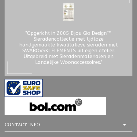
"Opgericht in 2005 Bijou Gio Design™
Sieradencollectie met tijdloze
handgemaakte kwalitatieve sieraden met
SWAROVSKI ELEMENTS uit eigen atelier.
Uitgebreid met Sieradenmaterialen en
Landelijke Woonaccessoires."
CONTACT INFO