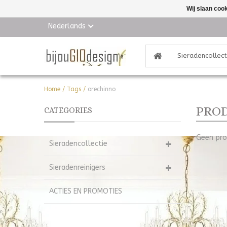
Wij slaan coo
Nederlands
Sieradencollect
Home
/
Tags
/
orechinno
PRO
CATEGORIES
Geen pro
Sieradencollectie
Sieradenreinigers
ACTIES EN PROMOTIES