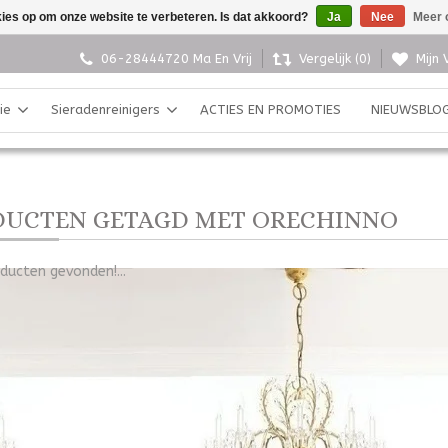
kies op om onze website te verbeteren. Is dat akkoord?
Ja
Nee
Meer 
06-28444720 Ma En Vrij
Vergelijk (0)
Mijn 
ie
Sieradenreinigers
ACTIES EN PROMOTIES
NIEUWSBLO
DUCTEN GETAGD MET ORECHINNO
ducten gevonden!...