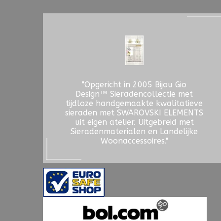
"Opgericht in 2005 Bijou Gio
Design™ Sieradencollectie met
tijdloze handgemaakte kwalitatieve
sieraden met SWAROVSKI ELEMENTS
uit eigen atelier. Uitgebreid met
Sieradenmaterialen en Landelijke
Woonaccessoires."