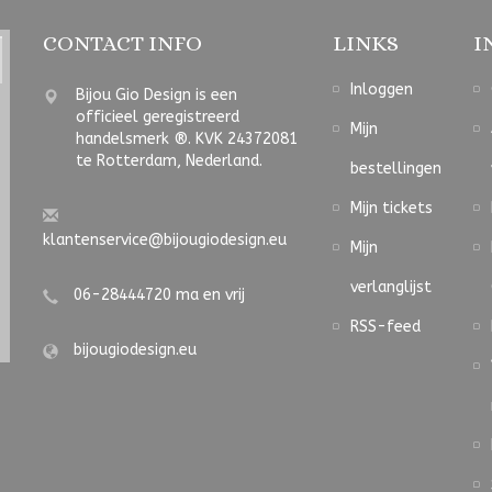
CONTACT INFO
LINKS
I
Inloggen
Bijou Gio Design is een
officieel geregistreerd
Mijn
handelsmerk ®. KVK 24372081
te Rotterdam, Nederland.
bestellingen
Mijn tickets
klantenservice@bijougiodesign.eu
Mijn
verlanglijst
06-28444720 ma en vrij
RSS-feed
bijougiodesign.eu