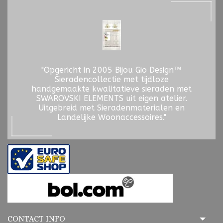
"Opgericht in 2005 Bijou Gio Design™
Sieradencollectie met tijdloze
handgemaakte kwalitatieve sieraden met
SWAROVSKI ELEMENTS uit eigen atelier.
Uitgebreid met Sieradenmaterialen en
Landelijke Woonaccessoires."
CONTACT INFO