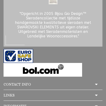
"Opgericht in 2005 Bijou Gio Design™
Sieradencollectie met tijdloze
handgemaakte kwalitatieve sieraden met
SWAROVSKI ELEMENTS uit eigen atelier.
Uitgebreid met Sieradenmaterialen en
Landelijke Woonaccessoires."
CONTACT INFO
LINKS