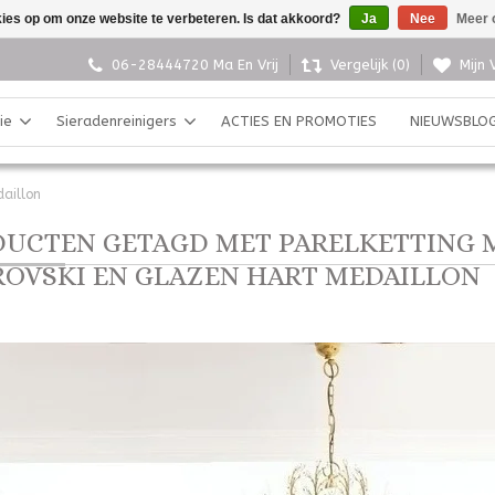
kies op om onze website te verbeteren. Is dat akkoord?
Ja
Nee
Meer 
06-28444720 Ma En Vrij
Vergelijk (0)
Mijn 
ie
Sieradenreinigers
ACTIES EN PROMOTIES
NIEUWSBLO
daillon
UCTEN GETAGD MET PARELKETTING 
OVSKI EN GLAZEN HART MEDAILLON