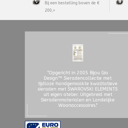
Bij een bestelling boven de €
200,=
"Opgericht in 2005 Bijou Gio
Design™ Sieradencollectie met
tijdloze handgemaakte kwalitatieve
sieraden met SWAROVSKI ELEMENTS
uit eigen atelier. Uitgebreid met
Sieradenmaterialen en Landelijke
Woonaccessoires."