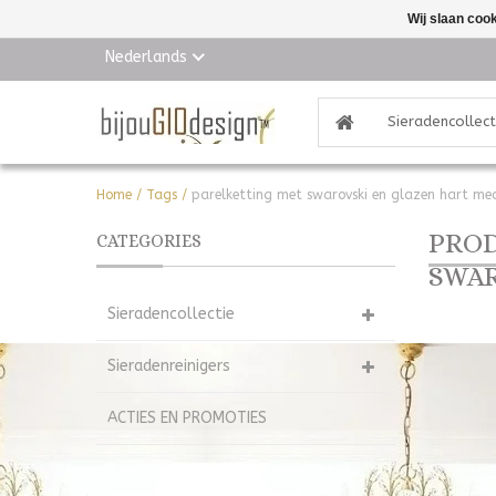
Wij slaan coo
Nederlands
Sieradencollect
Home
/
Tags
/
parelketting met swarovski en glazen hart me
PROD
CATEGORIES
SWAR
Sieradencollectie
Sieradenreinigers
ACTIES EN PROMOTIES