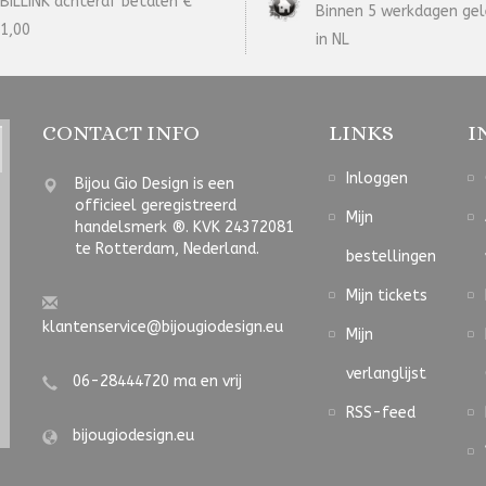
BILLINK achteraf betalen €
Binnen 5 werkdagen gel
1,00
in NL
CONTACT INFO
LINKS
I
Inloggen
Bijou Gio Design is een
officieel geregistreerd
Mijn
handelsmerk ®. KVK 24372081
te Rotterdam, Nederland.
bestellingen
Mijn tickets
klantenservice@bijougiodesign.eu
Mijn
verlanglijst
06-28444720 ma en vrij
RSS-feed
bijougiodesign.eu