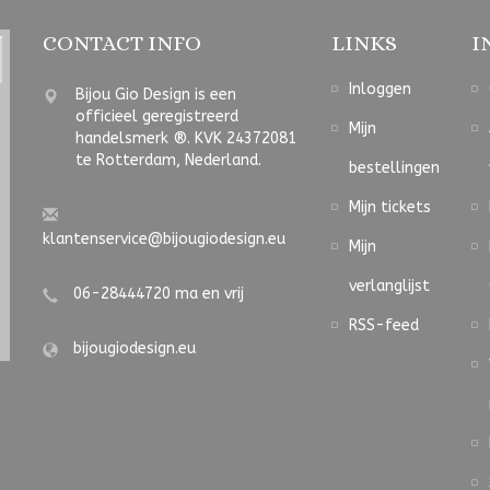
CONTACT INFO
LINKS
I
Inloggen
Bijou Gio Design is een
officieel geregistreerd
Mijn
handelsmerk ®. KVK 24372081
te Rotterdam, Nederland.
bestellingen
Mijn tickets
klantenservice@bijougiodesign.eu
Mijn
verlanglijst
06-28444720 ma en vrij
RSS-feed
bijougiodesign.eu