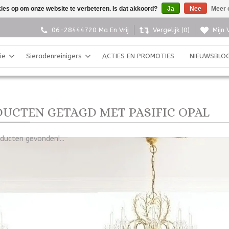
kies op om onze website te verbeteren. Is dat akkoord?
Ja
Nee
Meer 
06-28444720 Ma En Vrij
Vergelijk (0)
Mijn 
ie
Sieradenreinigers
ACTIES EN PROMOTIES
NIEUWSBLO
UCTEN GETAGD MET PASIFIC OPAL
ducten gevonden!...