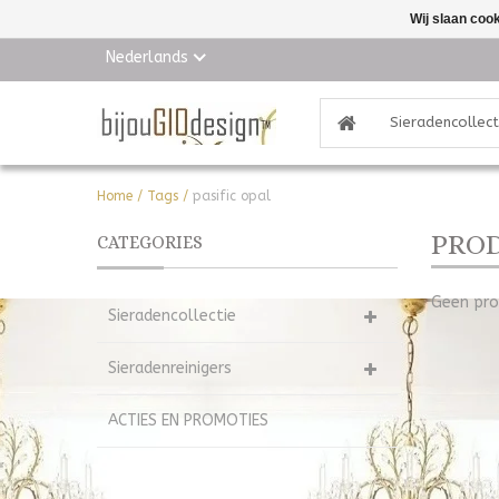
Wij slaan coo
Nederlands
Sieradencollect
Home
/
Tags
/
pasific opal
PROD
CATEGORIES
Geen pro
Sieradencollectie
Sieradenreinigers
ACTIES EN PROMOTIES