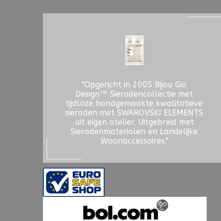
"Opgericht in 2005 Bijou Gio
Design™ Sieradencollectie met
tijdloze handgemaakte kwalitatieve
sieraden met SWAROVSKI ELEMENTS
uit eigen atelier. Uitgebreid met
Sieradenmaterialen en Landelijke
Woonaccessoires."