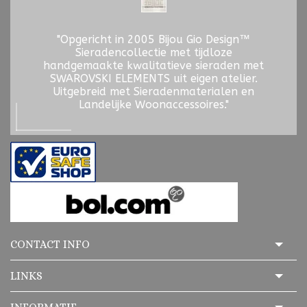
"Opgericht in 2005 Bijou Gio Design™
Sieradencollectie met tijdloze
handgemaakte kwalitatieve sieraden met
SWAROVSKI ELEMENTS uit eigen atelier.
Uitgebreid met Sieradenmaterialen en
Landelijke Woonaccessoires."
CONTACT INFO
LINKS