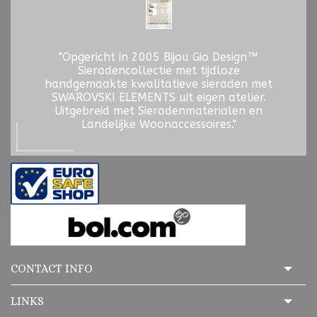
"Opgericht in 2005 Bijou Gio Design™
Sieradencollectie met tijdloze
handgemaakte kwalitatieve sieraden met
SWAROVSKI ELEMENTS uit eigen atelier.
Uitgebreid met Sieradenmaterialen en
Landelijke Woonaccessoires."
CONTACT INFO
LINKS