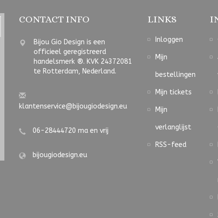
CONTACT INFO
LINKS
I
Inloggen
Bijou Gio Design is een
officieel geregistreerd
Mijn
handelsmerk ®. KVK 24372081
te Rotterdam, Nederland.
bestellingen
Mijn tickets
klantenservice@bijougiodesign.eu
Mijn
verlanglijst
06-28444720 ma en vrij
RSS-feed
bijougiodesign.eu