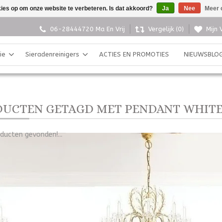
kies op om onze website te verbeteren. Is dat akkoord?
Ja
Nee
Meer 
06-28444720 Ma En Vrij
Vergelijk (0)
Mijn 
ie
Sieradenreinigers
ACTIES EN PROMOTIES
NIEUWSBLO
UCTEN GETAGD MET PENDANT WHIT
ducten gevonden!...