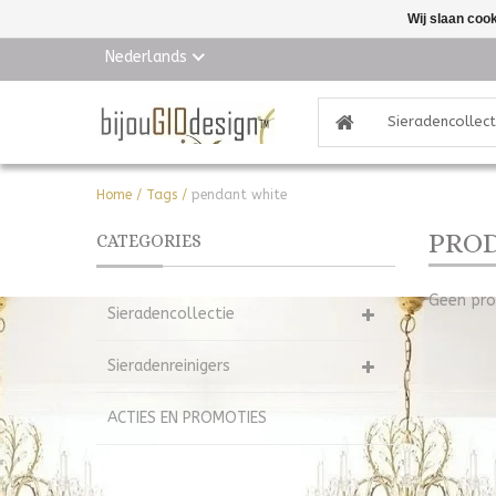
Wij slaan coo
Nederlands
Sieradencollect
Home
/
Tags
/
pendant white
PROD
CATEGORIES
Geen pro
Sieradencollectie
Sieradenreinigers
ACTIES EN PROMOTIES