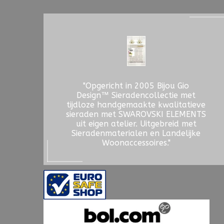
"Opgericht in 2005 Bijou Gio
Design™ Sieradencollectie met
tijdloze handgemaakte kwalitatieve
sieraden met SWAROVSKI ELEMENTS
uit eigen atelier. Uitgebreid met
Sieradenmaterialen en Landelijke
Woonaccessoires."